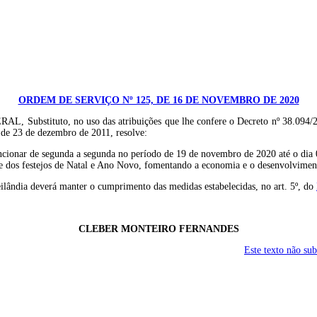
ORDEM DE SERVIÇO Nº 125, DE 16 DE NOVEMBRO DE 2020
o, no uso das atribuições que lhe confere o Decreto nº 38.094/2017, c/c
 de 23 de dezembro de 2011, resolve:
ncionar de segunda a segunda no período de 19 de novembro de 2020 até o dia 05
de dos festejos de Natal e Ano Novo, fomentando a economia e o desenvolviment
ilândia deverá manter o cumprimento das medidas estabelecidas, no art. 5º, do
CLEBER MONTEIRO FERNANDES
Este texto não su