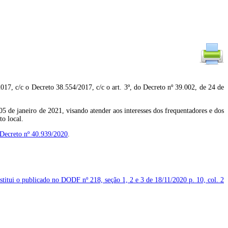
 o Decreto 38.554/2017, c/c o art. 3º, do Decreto nº 39.002, de 24 de
 de janeiro de 2021, visando atender aos interesses dos frequentadores e dos
o local.
Decreto nº 40.939/2020
.
bstitui o publicado no DODF nº 218, seção 1, 2 e 3 de 18/11/2020
p. 10, col. 2