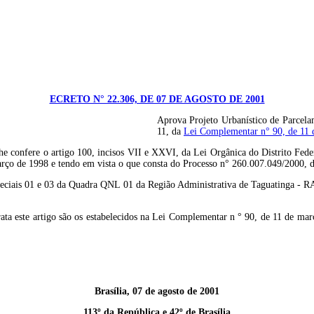
ECRETO N° 22.306, DE 07 DE AGOSTO DE 2001
Aprova Projeto Urbanístico de Parcelam
11, da
Lei Complementar n° 90, de 11 
e o artigo 100, incisos VII e XXVI, da Lei Orgânica do Distrito Federal;
rço de 1998 e tendo em vista o que consta do Processo n° 260.007.049/2000, d
speciais 01 e 03 da Quadra QNL 01 da Região Administrativa de Taguatinga - 
trata este artigo são os estabelecidos na Lei Complementar n ° 90, de 11 de ma
Brasília, 07 de agosto de 2001
113º da República e 42º de Brasília