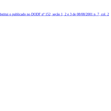
ubstitui o publicado no DODF nº 152, seção 1, 2 e 3 de 08/08/2001
p. 7, col. 2