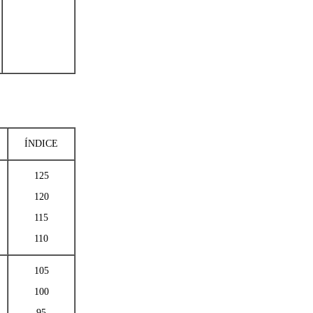
ÍNDICE
125
120
115
110
105
100
95