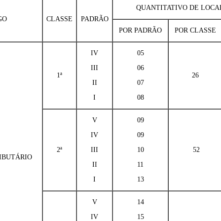
QUANTITATIVO DE LOCA
GO
CLASSE
PADRÃO
POR PADRÃO
POR CLASSE
IV
05
III
06
1ª
26
II
07
I
08
V
09
IV
09
2ª
III
10
52
IBUTÁRIO
II
11
I
13
V
14
IV
15