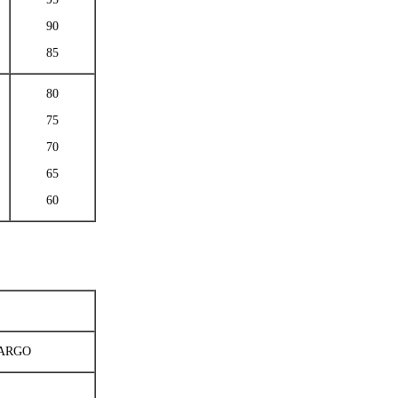
90
85
80
75
70
65
60
ARGO