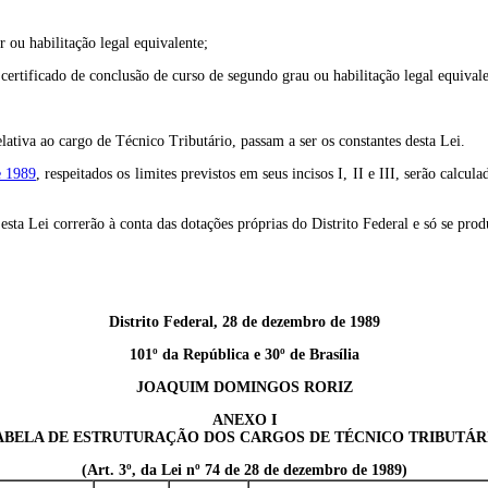
 ou habilitação legal equivalente;
 certificado de conclusão de curso de segundo grau ou habilitação legal equivale
elativa ao cargo de Técnico Tributário, passam a ser os constantes desta Lei.
e 1989
, respeitados os limites previstos em seus incisos I, II e III, serão cal
 esta Lei correrão à conta das dotações próprias do Distrito Federal e só se pro
Distrito Federal, 28 de dezembro de 1989
101º da República e 30º de Brasília
JOAQUIM DOMINGOS RORIZ
ANEXO I
ABELA DE ESTRUTURAÇÃO DOS CARGOS DE TÉCNICO TRIBUTÁR
(Art. 3º, da Lei nº 74 de 28 de dezembro de 1989)