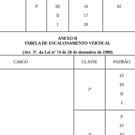
3ª
III
16
82
II
17
I
20
ANEXO II
TABELA DE ESCALONAMENTO VERTICAL
(Art. 3º, da Lei nº 74 de 28 de dezembro de 1989)
CARGO
CLASSE
PADRÃO
IV
III
1ª
II
I
V
IV
2ª
III