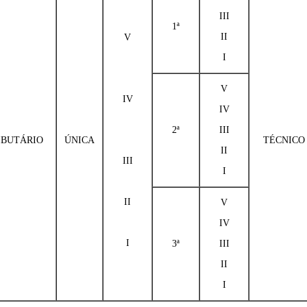
III
1ª
II
V
I
V
IV
IV
2ª
III
IBUTÁRIO
ÚNICA
TÉCNICO
II
III
I
II
V
IV
I
3ª
III
II
I