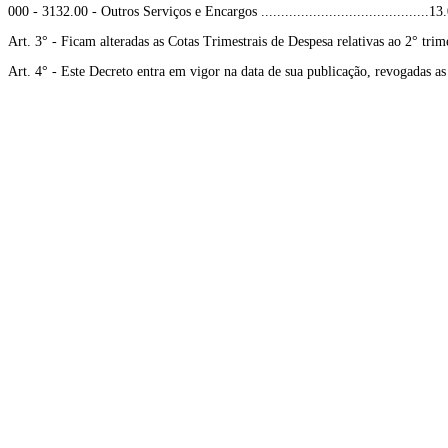
000 - 3132.00 - Outros Serviços e Encargos ..........................................
Art. 3° - Ficam alteradas as Cotas Trimestrais de Despesa relativas ao 2° trim
Art. 4° - Este Decreto entra em vigor na data de sua publicação, revogadas as