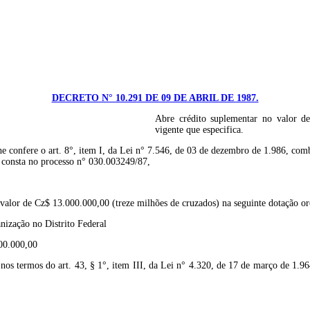
DECRETO N° 10.291 DE 09 DE ABRIL DE 1987.
Abre crédito suplementar no valor d
vigente que especifica.
e o art. 8°, item I, da Lei n° 7.546, de 03 de dezembro de 1.986, combina
 consta no processo n° 030.003249/87,
o valor de Cz$ 13.000.000,00 (treze milhões de cruzados) na seguinte dotação o
ização no Distrito Federal
3.000.000,00
o nos termos do art. 43, § 1°, item III, da Lei n° 4.320, de 17 de março de 1.9