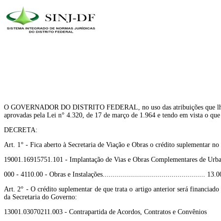
O GOVERNADOR DO DISTRITO FEDERAL, no uso das atribuições que lhe confer
aprovadas pela Lei n° 4.320, de 17 de março de 1.964 e tendo em vista o que
DECRETA:
Art. 1° - Fica aberto à Secretaria de Viação e Obras o crédito suplementar n
19001.16915751.101 - Implantação de Vias e Obras Complementares de Urban
000 - 4110.00 - Obras e Instalações.................................................... 1
Art. 2° - O crédito suplementar de que trata o artigo anterior será financiad
da Secretaria do Governo:
13001.03070211.003 - Contrapartida de Acordos, Contratos e Convênios