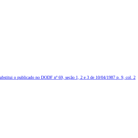
substitui o publicado no DODF nº 69, seção 1, 2 e 3 de 10/04/1987
p. 9, col. 2