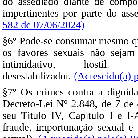
do assediado diante de compor
impertinentes por parte do ass
582 de 07/06/2024)
§6º Pode-se consumar mesmo q
os favores sexuais não sejam
intimidativo, hostil,
desestabilizador.
(Acrescido(a) p
§7º Os crimes contra a dignida
Decreto-Lei Nº 2.848, de 7 de
seu Título IV, Capítulo I e I-
fraude, importunação sexual e 