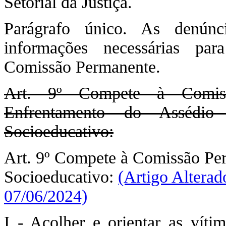
Setorial da Justiça.
Parágrafo único. As denúnc
informações necessárias par
Comissão Permanente.
Art. 9º Compete à Comis
Enfrentamento do Assédi
Socioeducativo:
Art. 9º Compete à Comissão Pe
Socioeducativo:
(Artigo Alterad
07/06/2024)
I - Acolher e orientar as víti