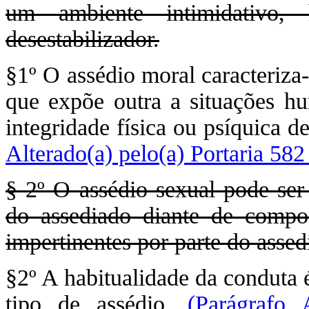
um ambiente intimidativo, 
desestabilizador.
§1º O assédio moral caracteriz
que expõe outra a situações hu
integridade física ou psíquica d
Alterado(a) pelo(a) Portaria 58
§ 2º O assédio sexual pode ser
do assediado diante de compor
impertinentes por parte do assed
§2º A habitualidade da conduta 
tipo de assédio.
(Parágrafo 