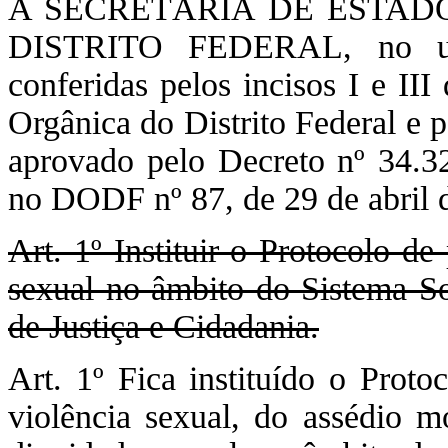
A SECRETÁRIA DE ESTAD
DISTRITO FEDERAL, no uso
conferidas pelos incisos I e II
Orgânica do Distrito Federal e 
aprovado pelo Decreto nº 34.32
no DODF nº 87, de 29 de abril d
Art. 1º Instituir o Protocolo d
sexual no âmbito do Sistema So
de Justiça e Cidadania.
Art. 1º Fica instituído o Prot
violência sexual, do assédio m