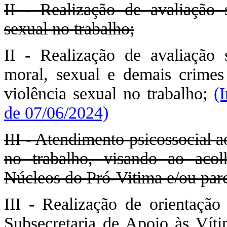
II - Realização de avaliação 
sexual no trabalho;
II - Realização de avaliação 
moral, sexual e demais crimes
violência sexual no trabalho;
(
de 07/06/2024)
III - Atendimento psicossocial a
no trabalho, visando ao acol
Núcleos do Pró-Vitima e/ou parc
III - Realização de orientação
Subsecretaria de Apoio às Víti