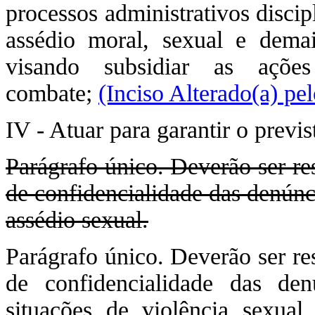
processos administrativos disci
assédio moral, sexual e demai
visando subsidiar as ações
combate;
(Inciso Alterado(a) pe
IV - Atuar para garantir o previst
Parágrafo único. Deverão ser re
de confidencialidade das denúnci
assédio sexual.
Parágrafo único. Deverão ser re
de confidencialidade das den
situações de violência sexual