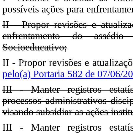
possíveis ações para enfrentame
II - Propor revisões e atualiz
enfrentamento do assédi
Socioeducativo;
II - Propor revisões e atualizaç
pelo(a) Portaria 582 de 07/06/2
III - Manter registros estatí
processos administrativos disci
visando subsidiar as ações insti
III - Manter registros estatí