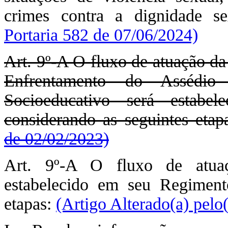
crimes contra a dignidade s
Portaria 582 de 07/06/2024)
Art. 9º-A O fluxo de atuação d
Enfrentamento do Assédi
Socioeducativo será estabe
considerando as seguintes etap
de 02/02/2023)
Art. 9º-A O fluxo de atua
estabelecido em seu Regimento
etapas:
(Artigo Alterado(a) pelo