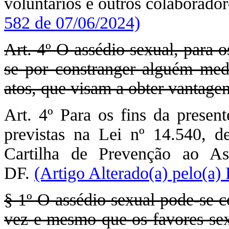
voluntários e outros colaborado
582 de 07/06/2024)
Art. 4º O assédio sexual, para os
se por constranger alguém medi
atos, que visam a obter vantage
Art. 4º Para os fins da present
previstas na Lei nº 14.540, 
Cartilha de Prevenção ao As
DF.
(Artigo Alterado(a) pelo(a)
§ 1º O assédio sexual pode-se
vez e mesmo que os favores sex