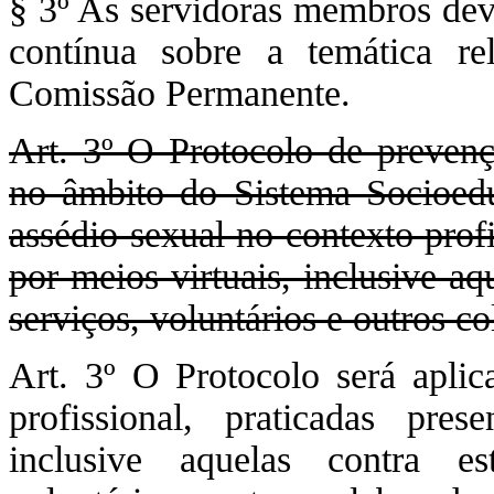
§ 3º As servidoras membros deve
contínua sobre a temática re
Comissão Permanente.
Art. 3º O Protocolo de prevenç
no âmbito do Sistema Socioedu
assédio sexual no contexto prof
por meios virtuais, inclusive aq
serviços, voluntários e outros c
Art. 3º O Protocolo será aplic
profissional, praticadas pre
inclusive aquelas contra est