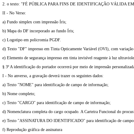
2. o texto: "FÉ PÚBLICA PARA FINS DE IDENTIFICAÇÃO VÁLIDA 
II - No Verso:
a) Fundo simplex com impressão Íris;
b) Mapa do DF incorporado ao fundo Íris;
c) Logotipo em policromia PGDF.
d) Texto "DF" impresso em Tinta Opticamente Variável (OVI), com variação 
e) Elemento de segurança impresso em tinta invisível reagente à luz ultraviol
§ 3º A identificação do portador ocorrerá por meio de impressão personalizad
I - No anverso, a gravação deverá trazer os seguintes dados:
a) Texto "NOME" para identificação de campo de informação;
b) Nome completo;
c) Texto "CARGO" para identificação de campo de informação;
d) Nomenclatura completa do cargo ocupado. A Carteira Funcional do procura
e) Texto "ASSINATURA DO IDENTIFICADO" para identificação de campo 
f) Reprodução gráfica de assinatura