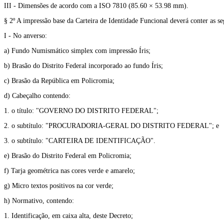
III - Dimensões de acordo com a ISO 7810 (85.60 × 53.98 mm).
§ 2º A impressão base da Carteira de Identidade Funcional deverá conter as seg
I - No anverso:
a) Fundo Numismático simplex com impressão Íris;
b) Brasão do Distrito Federal incorporado ao fundo Íris;
c) Brasão da República em Policromia;
d) Cabeçalho contendo:
1. o título: "GOVERNO DO DISTRITO FEDERAL";
2. o subtítulo: "PROCURADORIA-GERAL DO DISTRITO FEDERAL"; e
3. o subtítulo: "CARTEIRA DE IDENTIFICAÇÃO".
e) Brasão do Distrito Federal em Policromia;
f) Tarja geométrica nas cores verde e amarelo;
g) Micro textos positivos na cor verde;
h) Normativo, contendo:
1. Identificação, em caixa alta, deste Decreto;