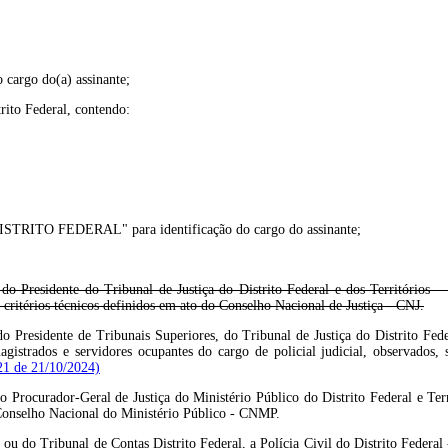
rgo do(a) assinante;
rito Federal, contendo:
O FEDERAL" para identificação do cargo do assinante;
do Presidente do Tribunal de Justiça do Distrito Federal e dos Territórios 
e critérios técnicos definidos em ato do Conselho Nacional de Justiça - CNJ.
o Presidente de Tribunais Superiores, do Tribunal de Justiça do Distrito Fed
istrados e servidores ocupantes do cargo de policial judicial, observados, 
21 de 21/10/2024)
o Procurador-Geral de Justiça do Ministério Público do Distrito Federal e Te
 Conselho Nacional do Ministério Público - CNMP.
u do Tribunal de Contas Distrito Federal, a Polícia Civil do Distrito Federal