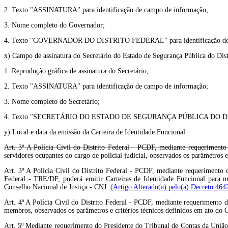
2. Texto "ASSINATURA" para identificação de campo de informação;
3. Nome completo do Governador;
4. Texto "GOVERNADOR DO DISTRITO FEDERAL" para identificação do ca
x) Campo de assinatura do Secretário do Estado de Segurança Pública do Dist
1. Reprodução gráfica de assinatura do Secretário;
2. Texto "ASSINATURA" para identificação de campo de informação;
3. Nome completo do Secretário;
4. Texto "SECRETÁRIO DO ESTADO DE SEGURANÇA PÚBLICA DO DISTRIT
y) Local e data da emissão da Carteira de Identidade Funcional.
Art. 3º A Polícia Civil do Distrito Federal - PCDF, mediante requerimento 
servidores ocupantes do cargo de policial judicial, observados os parâmetros 
Art. 3º A Polícia Civil do Distrito Federal - PCDF, mediante requerimento d
Federal - TRE/DF, poderá emitir Carteiras de Identidade Funcional para mag
Conselho Nacional de Justiça - CNJ.
(Artigo Alterado(a) pelo(a) Decreto 464
Art. 4º A Polícia Civil do Distrito Federal - PCDF, mediante requerimento d
membros, observados os parâmetros e critérios técnicos definidos em ato do
Art. 5º Mediante requerimento do Presidente do Tribunal de Contas da União o