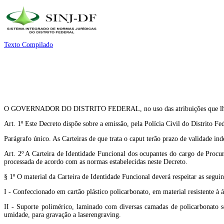
Texto Compilado
O GOVERNADOR DO DISTRITO FEDERAL, no uso das atribuições que lhe conf
Art. 1º Este Decreto dispõe sobre a emissão, pela Polícia Civil do Distrito Fe
Parágrafo único. As Carteiras de que trata o caput terão prazo de validade in
Art. 2º A Carteira de Identidade Funcional dos ocupantes do cargo de Procura
processada de acordo com as normas estabelecidas neste Decreto.
§ 1º O material da Carteira de Identidade Funcional deverá respeitar as seguint
I - Confeccionado em cartão plástico policarbonato, em material resistente à 
II - Suporte polimérico, laminado com diversas camadas de policarbonato sob
umidade, para gravação a laserengraving.