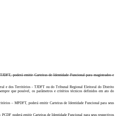
– TJDFT, poderá emitir Carteiras de Identidade Funcional para magistrados e
eral e dos Territórios - TJDFT ou do Tribunal Regional Eleitoral do Distrito
sempre que possível, os parâmetros e critérios técnicos definidos em ato do
rritórios – MPDFT, poderá emitir Carteiras de Identidade Funcional para seus
 - PCDF poderá emitir Carteiras de Identidade Funcional para seus respectivos