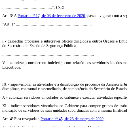
............................................". (NR)
Art. 3º A
Portaria nº 17, de 03 de fevereiro de 2020
, passa a vigorar com a se
"Art. 1º ...................................................................
.................................................................................
I - despachar processos e subscrever ofícios dirigidos a outros Órgãos e Enti
do Secretário de Estado de Segurança Pública;
.................................................................................
V - autorizar, conceder ou indeferir, com relação aos servidores lotados n
Executivos:
.................................................................................
IX - supervisionar as atividades e a distribuição de processos da Assessoria 
disciplinar, contratual e assemelhado, de competência do Secretário de Estad
X - autorizar servidores vinculados ao Gabinete a executar atividades específi
XI - indicar servidores vinculados ao Gabinete para compor grupos de trabal
indicação de servidores de suas unidades subordinadas com a mesma finalida
Art. 4º Fica revogada a
Portaria nº 45, de 23 de março de 2020
.