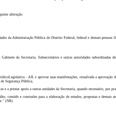
guinte alteração:
dades da Administração Pública do Distrito Federal, federal e demais pessoas fí
o Gabinete da Secretaria, Subsecretários e outras autoridades subordinadas 
JurídicoLegislativa - AJL e aprovar suas manifestações, ressalvada a aprovação
o de Segurança Pública;
cas e a prestar apoio a outras unidades da Secretaria, quando necessário, por p
ho, comitês e comissões para a elaboração de estudos, propostas e demais ato
de." (NR)