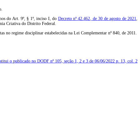
o.
os do Art. 9º, § 1º, inciso I, do
Decreto nº 42.462, de 30 de agosto de 2021
,
ia Criativa do Distrito Federal.
stas no regime disciplinar estabelecidas na Lei Complementar nº 840, de 2011.
bstitui o publicado no DODF nº 105, seção 1, 2 e 3 de 06/06/2022
p. 13, col. 2