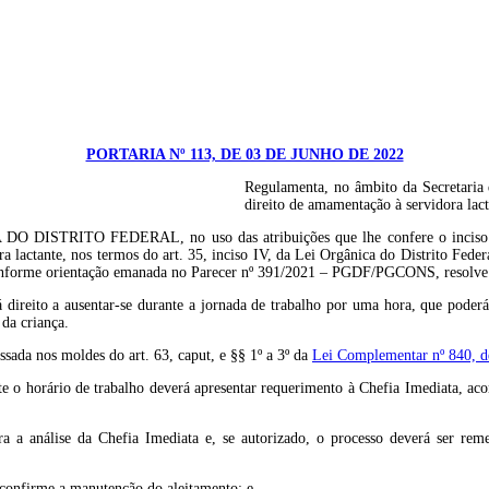
PORTARIA Nº 113, DE 03 DE JUNHO DE 2022
Regulamenta, no âmbito da Secretaria 
direito de amamentação à servidora lact
 FEDERAL, no uso das atribuições que lhe confere o inciso III, do p
ra lactante, nos termos do art. 35, inciso IV, da Lei Orgânica do Distrito Fe
, conforme orientação emanada no Parecer nº 391/2021 – PGDF/PGCONS, resolve
rá direito a ausentar-se durante a jornada de trabalho por uma hora, que pode
 da criança.
sada nos moldes do art. 63, caput, e §§ 1º a 3º da
Lei Complementar nº 840, d
nte o horário de trabalho deverá apresentar requerimento à Chefia Imediata, a
a a análise da Chefia Imediata e, se autorizado, o processo deverá ser reme
e confirme a manutenção do aleitamento; e