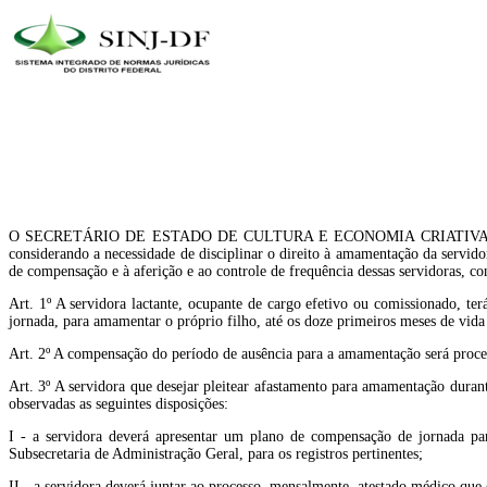
O SECRETÁRIO DE ESTADO DE CULTURA E ECONOMIA CRIATIVA DO DISTRITO
considerando a necessidade de disciplinar o direito à amamentação da servido
de compensação e à aferição e ao controle de frequência dessas servidoras
Art. 1º A servidora lactante, ocupante de cargo efetivo ou comissionado, te
jornada, para amamentar o próprio filho, até os doze primeiros meses de vida
Art. 2º A compensação do período de ausência para a amamentação será proces
Art. 3º A servidora que desejar pleitear afastamento para amamentação dura
observadas as seguintes disposições:
I - a servidora deverá apresentar um plano de compensação de jornada par
Subsecretaria de Administração Geral, para os registros pertinentes;
II - a servidora deverá juntar ao processo, mensalmente, atestado médico qu