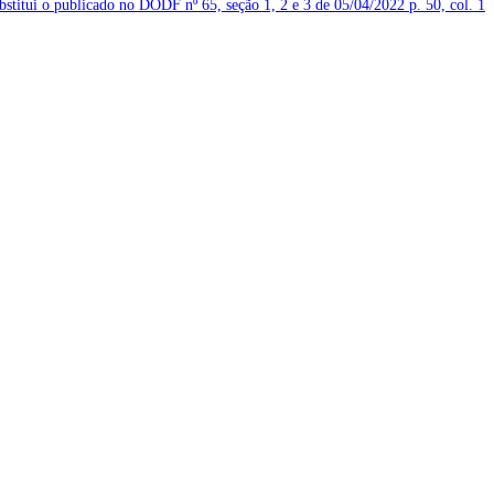
ubstitui o publicado no DODF nº 65, seção 1, 2 e 3 de 05/04/2022
p. 50, col. 1