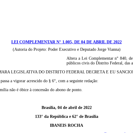
LEI COMPLEMENTAR N° 1.005, DE 04 DE ABRIL DE 2022
(Autoria do Projeto: Poder Executivo e Deputado Jorge Vianna)
Altera a Lei Complementar n° 840, de 
públicos civis do Distrito Federal, das a
ARA LEGISLATIVA DO DISTRITO FEDERAL DECRETA E EU SANCION
 passa a vigorar acrescido do § 6°, com a seguinte redação:
mília não é óbice à concessão do abono de ponto.
Brasília, 04 de abril de 2022
133° da República e 62° de Brasília
IBANEIS ROCHA