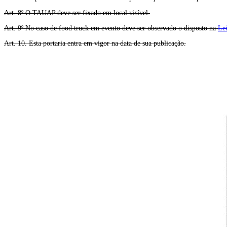
Art. 8º O TAUAP deve ser fixado em local visível.
Art. 9º No caso de food truck em evento deve ser observado o disposto na
Lei
Art. 10. Esta portaria entra em vigor na data de sua publicação.