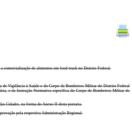
 a comercialização de alimentos em food truck no Distrito Federal.
ia de Vigilância à Saúde e do Corpo de Bombeiros Militar do Distrito Federal
tária, e da Instrução Normativa específica do Corpo de Bombeiros Militar do
das Cidades, na forma do Anexo II desta portaria.
aprovação pela respectiva Administração Regional.