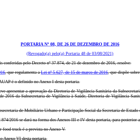
PORTARIA Nº 08, DE 26 DE DEZEMBRO DE 2016
(Revogado(a) pelo(a) Portaria 48 de 03/08/2021)
feridas pelo Decreto nº 37.874, de 21 de dezembro de 2016, resolve:
016
, que regulamenta a
Lei nº 5.627, de 15 de março de 2016
, que dispõe sobre
AUAP é o definido no Anexo I desta portaria.
e apresentar a aprovação da Diretoria de Vigilância Sanitária da Subsecretar
e 2016 da Subsecretaria de Vigilância à Saúde, Diretoria de Vigilância Sani
ecretaria de Mobiliário Urbano e Participação Social da Secretaria de Estado 
874/2016 se dará na forma dos Anexos III e IV desta portaria, para posterior 
or food truck é a prevista no Anexo V.
no Anexo VI desta portaria.