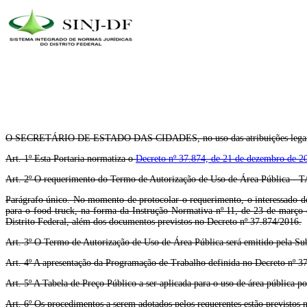
O SECRETÁRIO DE ESTADO DAS CIDADES, no uso das atribuições legais con
Art. 1º Esta Portaria normatiza o
Decreto nº 37.874, de 21 de dezembro de 2
Art. 2º O requerimento do Termo de Autorização de Uso de Área Pública - T
Parágrafo único. No momento de protocolar o requerimento, o interessado dev
para o food truck, na forma da Instrução Normativa nº 11, de 23 de março d
Distrito Federal, além dos documentos previstos no Decreto nº 37.874/2016.
Art. 3º O Termo de Autorização de Uso de Área Pública será emitido pela Subs
Art. 4º A apresentação da Programação de Trabalho definida no Decreto nº 37.
Art. 5º A Tabela de Preço Público a ser aplicada para o uso de área pública p
Art. 6º Os procedimentos a serem adotados pelos requerentes estão previstos 