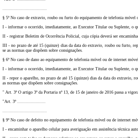
....................................
§ 5º No caso de extravio, roubo ou furto do equipamento de telefonia móvel o
I - informar o ocorrido, imediatamente, ao Executor Titular ou Suplente, o q
II - registrar Boletim de Ocorrência Policial, cuja cópia deverá ser encamin
III - no prazo de até 15 (quinze) dias da data do extravio, roubo ou furto, 
se as normas que dispõem sobre consignações.
§ 6º No caso de dano ao equipamento de telefonia móvel ou de internet móvel
I - informar o ocorrido, imediatamente, ao Executor Titular ou Suplente, o q
II - repor o aparelho, no prazo de até 15 (quinze) dias da data do extravio,
as normas que dispõem sobre consignações.
" Art. 3º O artigo 3º da Portaria nº 13, de 15 de janeiro de 2016 passa a vigor
"Art. 3º .......................
....................................
§ 9º No caso de defeito no equipamento de telefonia móvel ou de internet móv
I - encaminhar o aparelho celular para averiguação em assistência técnica auto