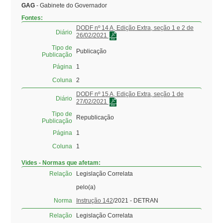
GAG
- Gabinete do Governador
Fontes:
DODF nº 14 A, Edição Extra, seção 1 e 2 de
Diário
26/02/2021
Tipo de
Publicação
Publicação
Página
1
Coluna
2
DODF nº 15 A, Edição Extra, seção 1 de
Diário
27/02/2021
Tipo de
Republicação
Publicação
Página
1
Coluna
1
Vides - Normas que afetam:
Relação
Legislação Correlata
pelo(a)
Norma
Instrução 142
/2021 - DETRAN
Relação
Legislação Correlata