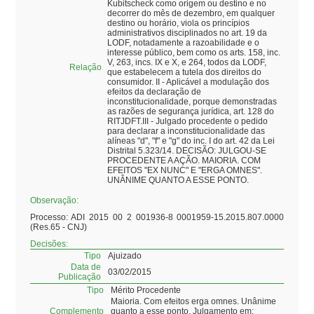
Kubitscheck como origem ou destino e no
decorrer do mês de dezembro, em qualquer
destino ou horário, viola os princípios
administrativos disciplinados no art. 19 da
LODF, notadamente a razoabilidade e o
interesse público, bem como os arts. 158, inc.
V, 263, incs. IX e X, e 264, todos da LODF,
Relação
que estabelecem a tutela dos direitos do
consumidor. II - Aplicável a modulação dos
efeitos da declaração de
inconstitucionalidade, porque demonstradas
as razões de segurança jurídica, art. 128 do
RITJDFT.III - Julgado procedente o pedido
para declarar a inconstitucionalidade das
alíneas "d", "f" e "g" do inc. I do art. 42 da Lei
Distrital 5.323/14. DECISÃO: JULGOU-SE
PROCEDENTE A AÇÃO. MAIORIA. COM
EFEITOS "EX NUNC" E "ERGA OMNES".
UNÂNIME QUANTO A ESSE PONTO.
Observação:
Processo: ADI 2015 00 2 001936-8 0001959-15.2015.807.0000
(Res.65 - CNJ)
Decisões:
Tipo
Ajuizado
Data de
03/02/2015
Publicação
Tipo
Mérito Procedente
Maioria. Com efeitos erga omnes. Unânime
Complemento
quanto a esse ponto. Julgamento em: