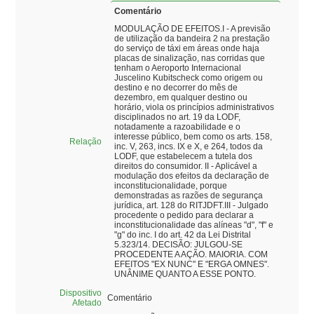
Comentário
MODULAÇÃO DE EFEITOS.I - A previsão
de utilização da bandeira 2 na prestação
do serviço de táxi em áreas onde haja
placas de sinalização, nas corridas que
tenham o Aeroporto Internacional
Juscelino Kubitscheck como origem ou
destino e no decorrer do mês de
dezembro, em qualquer destino ou
horário, viola os princípios administrativos
disciplinados no art. 19 da LODF,
notadamente a razoabilidade e o
interesse público, bem como os arts. 158,
Relação
inc. V, 263, incs. IX e X, e 264, todos da
LODF, que estabelecem a tutela dos
direitos do consumidor. II - Aplicável a
modulação dos efeitos da declaração de
inconstitucionalidade, porque
demonstradas as razões de segurança
jurídica, art. 128 do RITJDFT.III - Julgado
procedente o pedido para declarar a
inconstitucionalidade das alíneas "d", "f" e
"g" do inc. I do art. 42 da Lei Distrital
5.323/14. DECISÃO: JULGOU-SE
PROCEDENTE A AÇÃO. MAIORIA. COM
EFEITOS "EX NUNC" E "ERGA OMNES".
UNÂNIME QUANTO A ESSE PONTO.
Dispositivo
Comentário
Afetado