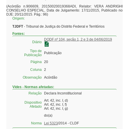
(Acórdão n.906609, 20150020019368ADI, Relator: VERA ANDRIGHI 
CONSELHO ESPECIAL, Data de Julgamento: 17/11/2015, Publicado no 
Origem:
TJDFT
- Tribunal de Justiça do Distrito Federal e Territórios
Fontes:
DODF nº 104, seção 1, 2 e 3 de 04/06/2019
Diário
Tipo de
Publicação
Publicação
Página
20
Coluna
2
Observação
Acórdão
Vides - Normas afetadas:
Relação
Declara Inconstitucional
Art. 42, inc. I, d)
Dispositivo
Art. 42, inc. I, f)
Afetado
Art. 42, inc. I, g)
do(a)
Norma
Lei 5323
/2014 - CLDF