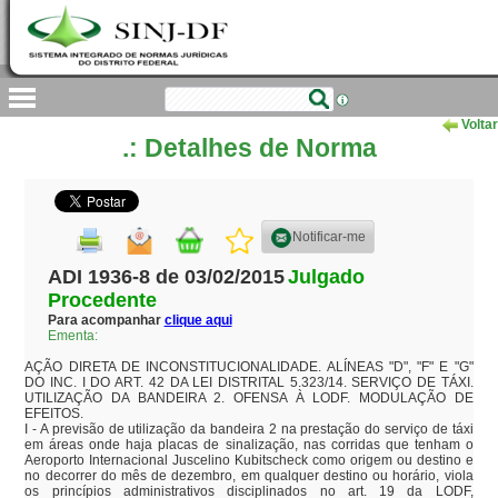
Voltar
.: Detalhes de Norma
Notificar-me
ADI 1936-8 de 03/02/2015
Julgado
Procedente
Para acompanhar
clique aqui
Ementa:
AÇÃO DIRETA DE INCONSTITUCIONALIDADE. ALÍNEAS "D", "F" E "G" 
DO INC. I DO ART. 42 DA LEI DISTRITAL 5.323/14. SERVIÇO DE TÁXI. 
UTILIZAÇÃO DA BANDEIRA 2. OFENSA À LODF. MODULAÇÃO DE 
EFEITOS.

I - A previsão de utilização da bandeira 2 na prestação do serviço de táxi 
em áreas onde haja placas de sinalização, nas corridas que tenham o 
Aeroporto Internacional Juscelino Kubitscheck como origem ou destino e 
no decorrer do mês de dezembro, em qualquer destino ou horário, viola 
os princípios administrativos disciplinados no art. 19 da LODF, 