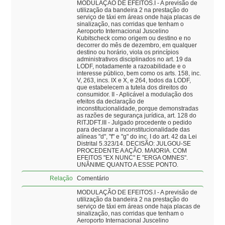
MODULAÇÃO DE EFEITOS.I - A previsão de
utilização da bandeira 2 na prestação do
serviço de táxi em áreas onde haja placas de
sinalização, nas corridas que tenham o
Aeroporto Internacional Juscelino
Kubitscheck como origem ou destino e no
decorrer do mês de dezembro, em qualquer
destino ou horário, viola os princípios
administrativos disciplinados no art. 19 da
LODF, notadamente a razoabilidade e o
interesse público, bem como os arts. 158, inc.
V, 263, incs. IX e X, e 264, todos da LODF,
que estabelecem a tutela dos direitos do
consumidor. II - Aplicável a modulação dos
efeitos da declaração de
inconstitucionalidade, porque demonstradas
as razões de segurança jurídica, art. 128 do
RITJDFT.III - Julgado procedente o pedido
para declarar a inconstitucionalidade das
alíneas "d", "f" e "g" do inc. I do art. 42 da Lei
Distrital 5.323/14. DECISÃO: JULGOU-SE
PROCEDENTE A AÇÃO. MAIORIA. COM
EFEITOS "EX NUNC" E "ERGA OMNES".
UNÂNIME QUANTO A ESSE PONTO.
Relação
Comentário
MODULAÇÃO DE EFEITOS.I - A previsão de
utilização da bandeira 2 na prestação do
serviço de táxi em áreas onde haja placas de
sinalização, nas corridas que tenham o
Aeroporto Internacional Juscelino