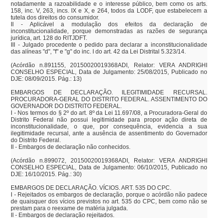
notadamente a razoabilidade e o interesse público, bem como os arts. 
158, inc. V, 263, incs. IX e X, e 264, todos da LODF, que estabelecem a 
tutela dos direitos do consumidor.

II - Aplicável a modulação dos efeitos da declaração de 
inconstitucionalidade, porque demonstradas as razões de segurança 
jurídica, art. 128 do RITJDFT.

III - Julgado procedente o pedido para declarar a inconstitucionalidade 
das alíneas "d", "f" e "g" do inc. I do art. 42 da Lei Distrital 5.323/14.

(Acórdão n.891155, 20150020019368ADI, Relator: VERA ANDRIGHI 
CONSELHO ESPECIAL, Data de Julgamento: 25/08/2015, Publicado no 
DJE: 08/09/2015. Pág.: 13)

EMBARGOS DE DECLARAÇÃO. ILEGITIMIDADE RECURSAL. 
PROCURADORA-GERAL DO DISTRITO FEDERAL. ASSENTIMENTO DO 
GOVERNADOR DO DISTRITO FEDERAL.

I - Nos termos do § 2º do art. 8º da Lei 11.697/08, a Procuradora-Geral do 
Distrito Federal não possui legitimidade para propor ação direta de 
inconstitucionalidade, o que, por consequência, evidencia a sua 
ilegitimidade recursal, ante a ausência de assentimento do Governador 
do Distrito Federal.

II - Embargos de declaração não conhecidos.

(Acórdão n.899072, 20150020019368ADI, Relator: VERA ANDRIGHI 
CONSELHO ESPECIAL, Data de Julgamento: 06/10/2015, Publicado no 
DJE: 16/10/2015. Pág.: 30)

EMBARGOS DE DECLARAÇÃO. VÍCIOS. ART. 535 DO CPC.

I - Rejeitados os embargos de declaração, porque o acórdão não padece 
de quaisquer dos vícios previstos no art. 535 do CPC, bem como não se 
prestam para o reexame de matéria julgada.

II - Embargos de declaração rejeitados.
