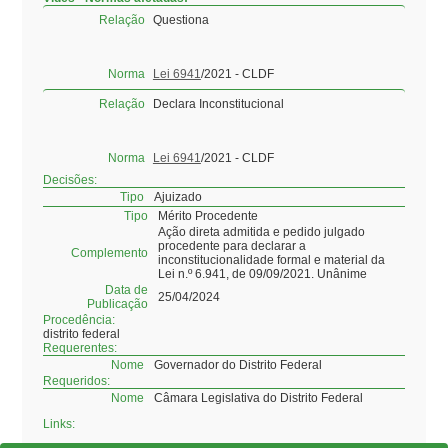
Relação
Questiona
Norma
Lei 6941
/2021 - CLDF
Relação
Declara Inconstitucional
Norma
Lei 6941
/2021 - CLDF
Decisões:
Tipo
Ajuizado
Tipo
Mérito Procedente
Ação direta admitida e pedido julgado
procedente para declarar a
Complemento
inconstitucionalidade formal e material da
Lei n.º 6.941, de 09/09/2021. Unânime
Data de
25/04/2024
Publicação
Procedência:
distrito federal
Requerentes:
Nome
Governador do Distrito Federal
Requeridos:
Nome
Câmara Legislativa do Distrito Federal
Links:
Detalhes da Norma -
https://www.sinj.df.gov.br/sinj/DetalhesDeNor