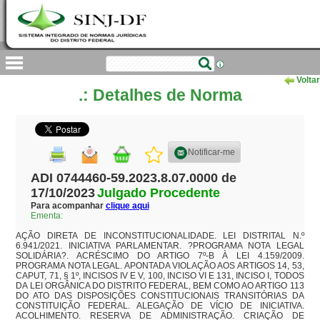
Voltar
.: Detalhes de Norma
Notificar-me
ADI 0744460-59.2023.8.07.0000 de
17/10/2023
Julgado Procedente
Para acompanhar
clique aqui
Ementa:
AÇÃO DIRETA DE INCONSTITUCIONALIDADE. LEI DISTRITAL N.º 
6.941/2021. INICIATIVA PARLAMENTAR. ?PROGRAMA NOTA LEGAL 
SOLIDÁRIA?. ACRÉSCIMO DO ARTIGO 7º-B À LEI 4.159/2009. 
PROGRAMA NOTA LEGAL. APONTADA VIOLAÇÃO AOS ARTIGOS 14, 53, 
CAPUT, 71, § 1º, INCISOS IV E V, 100, INCISO VI E 131, INCISO I, TODOS 
DA LEI ORGÂNICA DO DISTRITO FEDERAL, BEM COMO AO ARTIGO 113 
DO ATO DAS DISPOSIÇÕES CONSTITUCIONAIS TRANSITÓRIAS DA 
CONSTITUIÇÃO FEDERAL. ALEGAÇÃO DE VÍCIO DE INICIATIVA. 
ACOLHIMENTO. RESERVA DE ADMINISTRAÇÃO. CRIAÇÃO DE 