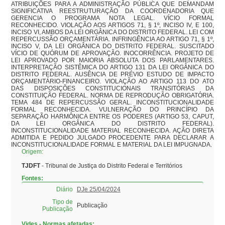
ATRIBUIÇÕES PARA A ADMINISTRAÇÃO PÚBLICA QUE DEMANDAM 
SIGNIFICATIVA REESTRUTURAÇÃO DA COORDENADORIA QUE 
GERENCIA O PROGRAMA NOTA LEGAL. VÍCIO FORMAL 
RECONHECIDO. VIOLAÇÃO AOS ARTIGOS 71, § 1º, INCISO IV, E 100, 
INCISO VI, AMBOS DA LEI ORGÂNICA DO DISTRITO FEDERAL. LEI COM 
REPERCUSSÃO ORÇAMENTÁRIA. INFRINGÊNCIA AO ARTIGO 71, § 1º, 
INCISO V, DA LEI ORGÂNICA DO DISTRITO FEDERAL. SUSCITADO 
VÍCIO DE QUÓRUM DE APROVAÇÃO. INOCORRÊNCIA. PROJETO DE 
LEI APROVADO POR MAIORIA ABSOLUTA DOS PARLAMENTARES. 
INTERPRETAÇÃO SISTÊMICA DO ARTIGO 131 DA LEI ORGÂNICA DO 
DISTRITO FEDERAL. AUSÊNCIA DE PRÉVIO ESTUDO DE IMPACTO 
ORÇAMENTÁRIO-FINANCEIRO. VIOLAÇÃO AO ARTIGO 113 DO ATO 
DAS DISPOSIÇÕES CONSTITUCIONAIS TRANSITÓRIAS DA 
CONSTITUIÇÃO FEDERAL. NORMA DE REPRODUÇÃO OBRIGATÓRIA. 
TEMA 484 DE REPERCUSSÃO GERAL. INCONSTITUCIONALIDADE 
FORMAL RECONHECIDA. VULNERAÇÃO DO PRINCÍPIO DA 
SEPARAÇÃO HARMÔNICA ENTRE OS PODERES (ARTIGO 53, CAPUT, 
DA LEI ORGÂNICA DO DISTRITO FEDERAL). 
INCONSTITUCIONALIDADE MATERIAL RECONHECIDA. AÇÃO DIRETA 
ADMITIDA E PEDIDO JULGADO PROCEDENTE PARA DECLARAR A 
INCONSTITUCIONALIDADE FORMAL E MATERIAL DA LEI IMPUGNADA.
Origem:
TJDFT
- Tribunal de Justiça do Distrito Federal e Territórios
Fontes:
Diário
DJe 25/04/2024
Tipo de
Publicação
Publicação
Vides - Normas afetadas: