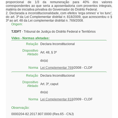
proporcional de 1/3 da remuneração para 40% dos valores 
correspondentes ao que seria a aposentadoria com proventos integrais, 
matéria de iniciativa privativa do Governador do Distrito Federal.

2. Declarada a inconstitucionalidade, com efeitos 'erga omnes' e 'ex tunc', 
do art. 3º da Lei Complementar distrital n. 818/2009, que acrescentou o § 
3º ao art. 48 da Lei complementar distrital n. 769/2008.
Origem:
TJDFT
- Tribunal de Justiça do Distrito Federal e Territórios
Vides - Normas afetadas:
Relação
Declara Inconstitucional
Dispositivo
Art. 48, § 3º
Afetado
do(a)
Norma
Lei Complementar 769
/2008 - CLDF
Relação
Declara Inconstitucional
Dispositivo
Art. 3º, caput
Afetado
do(a)
Norma
Lei Complementar 818
/2009 - CLDF
Observação:
0000204-82.2017.807.0000 (Res.65 - CNJ)