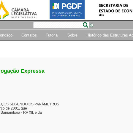
Conosco
Contatos
Tutorial
Sobre
Histórico das Estruturas A
ogação Expressa
DEREÇOS SEGUNDO OS PARÂMETROS

ço de 2001, que

 Samambaia - RA XII, e dá
