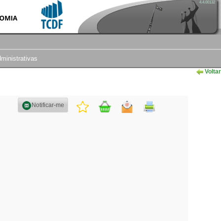
4.4.00132
dministrativas
Voltar
Notificar-me