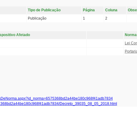
Tipo de Publicação
Página
Coluna
Obse
Publicação
1
2
spositivo Afetado
Norma
Lei Co
Portari
etalhesDeNorma.aspx?id_norma=6575368bd2a44be180c968f41adb7834
a/6575368bd2a44be180c968f41adb7834/Decreto_39035_08_05_2018.html