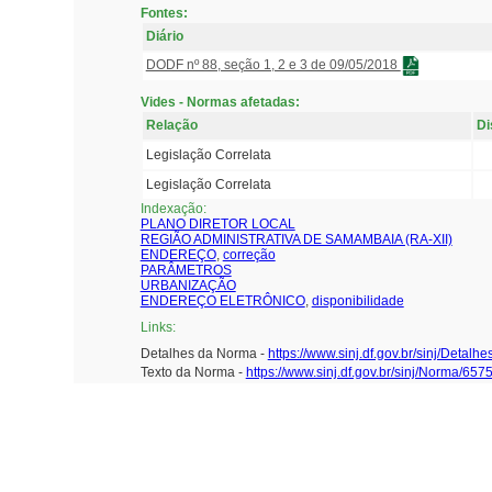
Fontes:
Diário
DODF nº 88, seção 1, 2 e 3 de 09/05/2018
Vides - Normas afetadas:
Relação
Di
Legislação Correlata
Legislação Correlata
Indexação:
PLANO DIRETOR LOCAL
REGIÃO ADMINISTRATIVA DE SAMAMBAIA (RA-XII)
ENDEREÇO
,
correção
PARÂMETROS
URBANIZAÇÃO
ENDEREÇO ELETRÔNICO
,
disponibilidade
Links:
Detalhes da Norma -
https://www.sinj.df.gov.br/sinj/D
Texto da Norma -
https://www.sinj.df.gov.br/sinj/Norm