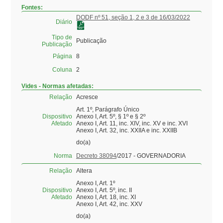
Fontes:
DODF nº 51, seção 1, 2 e 3 de 16/03/2022
Diário
Tipo de
Publicação
Publicação
Página
8
Coluna
2
Vides - Normas afetadas:
Relação
Acresce
Art. 1º, Parágrafo Único
Dispositivo
Anexo I, Art. 5º, § 1º e § 2º
Afetado
Anexo I, Art. 11, inc. XIV, inc. XV e inc. XVI
Anexo I, Art. 32, inc. XXIIA e inc. XXIIB
do(a)
Norma
Decreto 38094
/2017 - GOVERNADORIA
Relação
Altera
Anexo I, Art. 1º
Dispositivo
Anexo I, Art. 5º, inc. II
Afetado
Anexo I, Art. 18, inc. XI
Anexo I, Art. 42, inc. XXV
do(a)