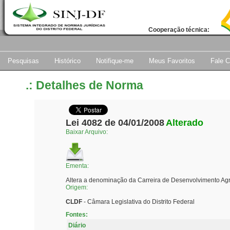
Cooperação técnica:
Pesquisas
Histórico
Notifique-me
Meus Favoritos
Fale 
.: Detalhes de Norma
Lei 4082 de 04/01/2008
Alterado
Baixar Arquivo:
Ementa:
Altera a denominação da Carreira de Desenvolvimento Agro
Origem:
CLDF
- Câmara Legislativa do Distrito Federal
Fontes:
Diário