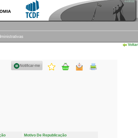
4.4.00132
dministrativas
Voltar
Notificar-me
ção
Motivo De Republicação