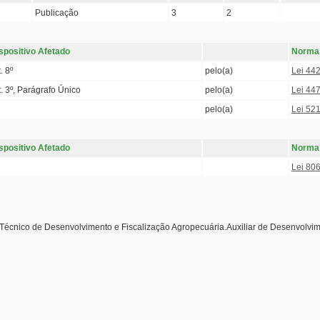
Publicação
3
2
spositivo Afetado
Norma
. 8º
pelo(a)
Lei 44
t. 3º, Parágrafo Único
pelo(a)
Lei 44
pelo(a)
Lei 52
spositivo Afetado
Norma
Lei 80
Técnico de Desenvolvimento e Fiscalização Agropecuária.Auxiliar de Desenvolvim