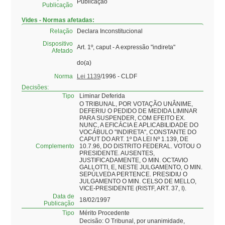
Publicação
Publicação
Vides - Normas afetadas:
Relação
Declara Inconstitucional
Dispositivo
Art. 1º, caput - A expressão "indireta"
Afetado
do(a)
Norma
Lei 1139
/1996 - CLDF
Decisões:
Tipo
Liminar Deferida
O TRIBUNAL, POR VOTAÇÃO UNÂNIME,
DEFERIU O PEDIDO DE MEDIDA LIMINAR
PARA SUSPENDER, COM EFEITO EX.
NUNC, A EFICÁCIA E APLICABILIDADE DO
VOCÁBULO "INDIRETA", CONSTANTE DO
CAPUT DO ART. 1º DA LEI Nº 1.139, DE
Complemento
10.7.96, DO DISTRITO FEDERAL. VOTOU O
PRESIDENTE. AUSENTES,
JUSTIFICADAMENTE, O MIN. OCTAVIO
GALLOTTI, E, NESTE JULGAMENTO, O MIN.
SEPÚLVEDA PERTENCE. PRESIDIU O
JULGAMENTO O MIN. CELSO DE MELLO,
VICE-PRESIDENTE (RISTF, ART. 37, I).
Data de
18/02/1997
Publicação
Tipo
Mérito Procedente
Decisão: O Tribunal, por unanimidade,