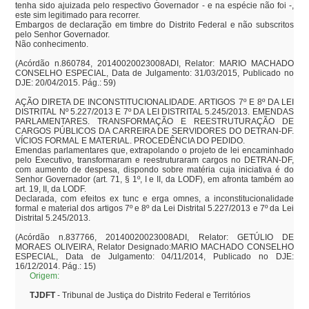
tenha sido ajuizada pelo respectivo Governador - e na espécie não foi -, 
este sim legitimado para recorrer.

Embargos de declaração em timbre do Distrito Federal e não subscritos 
pelo Senhor Governador.

Não conhecimento.

(Acórdão n.860784, 20140020023008ADI, Relator: MARIO MACHADO 
CONSELHO ESPECIAL, Data de Julgamento: 31/03/2015, Publicado no 
DJE: 20/04/2015. Pág.: 59)

AÇÃO DIRETA DE INCONSTITUCIONALIDADE. ARTIGOS 7º E 8º DA LEI 
DISTRITAL Nº 5.227/2013 E 7º DA LEI DISTRITAL 5.245/2013. EMENDAS 
PARLAMENTARES. TRANSFORMAÇÃO E REESTRUTURAÇÃO DE 
CARGOS PÚBLICOS DA CARREIRA DE SERVIDORES DO DETRAN-DF. 
VÍCIOS FORMAL E MATERIAL. PROCEDÊNCIA DO PEDIDO.

Emendas parlamentares que, extrapolando o projeto de lei encaminhado 
pelo Executivo, transformaram e reestruturaram cargos no DETRAN-DF, 
com aumento de despesa, dispondo sobre matéria cuja iniciativa é do 
Senhor Governador (art. 71, § 1º, I e II, da LODF), em afronta também ao 
art. 19, II, da LODF.

Declarada, com efeitos ex tunc e erga omnes, a inconstitucionalidade 
formal e material dos artigos 7º e 8º da Lei Distrital 5.227/2013 e 7º da Lei 
Distrital 5.245/2013.

(Acórdão n.837766, 20140020023008ADI, Relator: GETÚLIO DE 
MORAES OLIVEIRA, Relator Designado:MARIO MACHADO CONSELHO 
ESPECIAL, Data de Julgamento: 04/11/2014, Publicado no DJE: 
16/12/2014. Pág.: 15)
Origem:
TJDFT
- Tribunal de Justiça do Distrito Federal e Territórios