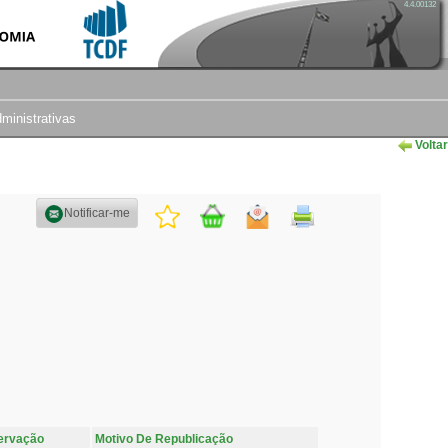
4.4.00132
dministrativas
Voltar
Notificar-me
ervação
Motivo De Republicação