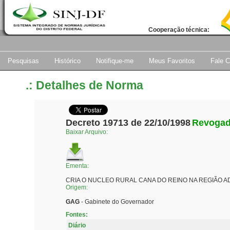
Cooperação técnica:
Pesquisas
Histórico
Notifique-me
Meus Favoritos
Fale 
.: Detalhes de Norma
Decreto 19713 de 22/10/1998
Revoga
Baixar Arquivo:
Ementa:
CRIA O NUCLEO RURAL CANA DO REINO NA REGIÃO ADM
Origem:
GAG
- Gabinete do Governador
Fontes:
Diário