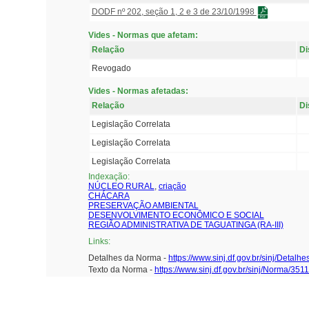
DODF nº 202, seção 1, 2 e 3 de 23/10/1998
Vides - Normas que afetam:
Relação
Di
Revogado
Vides - Normas afetadas:
Relação
Di
Legislação Correlata
Legislação Correlata
Legislação Correlata
Indexação:
NÚCLEO RURAL
,
criação
CHÁCARA
PRESERVAÇÃO AMBIENTAL
DESENVOLVIMENTO ECONÔMICO E SOCIAL
REGIÃO ADMINISTRATIVA DE TAGUATINGA (RA-III)
Links:
Detalhes da Norma -
https://www.sinj.df.gov.br/sinj/Det
Texto da Norma -
https://www.sinj.df.gov.br/sinj/Norma/