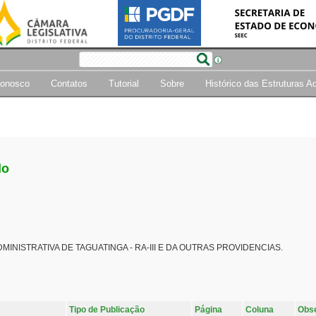
Conosco
Contatos
Tutorial
Sobre
Histórico das Estruturas A
do
INISTRATIVA DE TAGUATINGA - RA-III E DA OUTRAS PROVIDENCIAS.
Tipo de Publicação
Página
Coluna
Obs