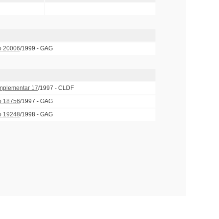
o 20006
/1999 - GAG
mplementar 17
/1997 - CLDF
o 18756
/1997 - GAG
o 19248
/1998 - GAG