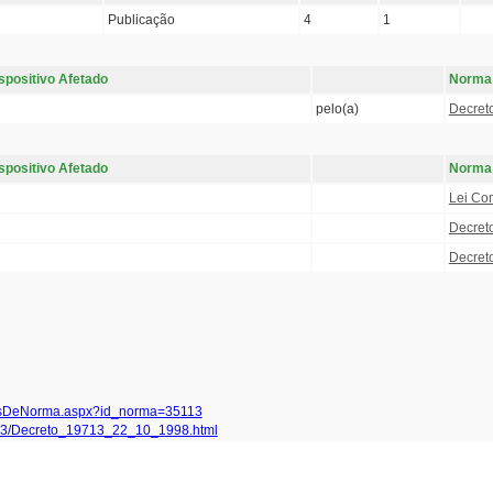
Publicação
4
1
spositivo Afetado
Norma
pelo(a)
Decret
spositivo Afetado
Norma
Lei Co
Decret
Decret
alhesDeNorma.aspx?id_norma=35113
35113/Decreto_19713_22_10_1998.html